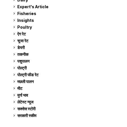
Expert's Article
12
Fisheries
10
Insights
2
Poultry
7
ऐग रेट
911
चूजा रेट
185
डेयरी
1,272
तकनीक
6
पशुपालन
2,104
पोल्ट्री
1,040
पोल्ट्री फीड रेट
162
मछली पालन
918
मीट
268
मुर्गा भाव
911
लेटेस्ट न्यूज
236
सक्सेस स्टो‍री
9
सरकारी स्की‍म
524