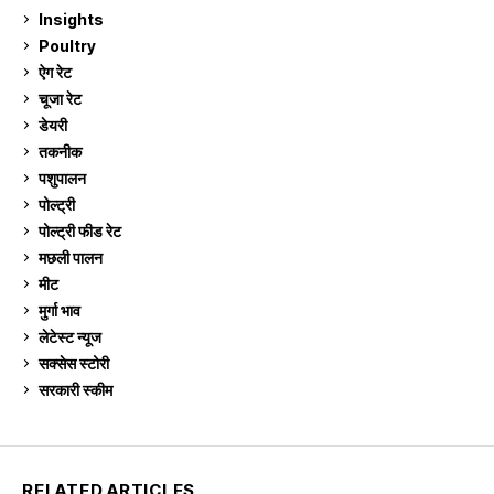
Insights
2
Poultry
7
ऐग रेट
910
चूजा रेट
184
डेयरी
1,272
तकनीक
6
पशुपालन
2,104
पोल्ट्री
1,040
पोल्ट्री फीड रेट
162
मछली पालन
918
मीट
268
मुर्गा भाव
910
लेटेस्ट न्यूज
236
सक्सेस स्टो‍री
9
सरकारी स्की‍म
524
RELATED ARTICLES