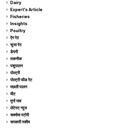
Dairy
7
Expert's Article
12
Fisheries
10
Insights
2
Poultry
7
ऐग रेट
912
चूजा रेट
185
डेयरी
1,273
तकनीक
6
पशुपालन
2,106
पोल्ट्री
1,041
पोल्ट्री फीड रेट
162
मछली पालन
919
मीट
269
मुर्गा भाव
912
लेटेस्ट न्यूज
236
सक्सेस स्टो‍री
9
सरकारी स्की‍म
524