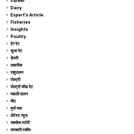
career
129
Dairy
7
Expert's Article
12
Fisheries
10
Insights
2
Poultry
7
ऐग रेट
911
चूजा रेट
185
डेयरी
1,273
तकनीक
6
पशुपालन
2,104
पोल्ट्री
1,041
पोल्ट्री फीड रेट
162
मछली पालन
919
मीट
268
मुर्गा भाव
911
लेटेस्ट न्यूज
236
सक्सेस स्टो‍री
9
सरकारी स्की‍म
524