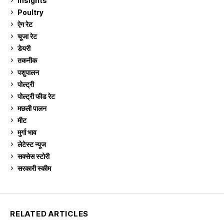
Insights
2
Poultry
7
ऐग रेट
913
चूजा रेट
185
डेयरी
1,274
तकनीक
6
पशुपालन
2,106
पोल्ट्री
1,042
पोल्ट्री फीड रेट
162
मछली पालन
920
मीट
269
मुर्गा भाव
913
लेटेस्ट न्यूज
236
सक्सेस स्टो‍री
9
सरकारी स्की‍म
524
RELATED ARTICLES