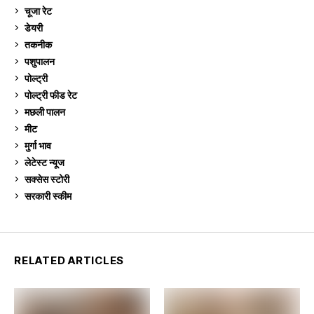
चूजा रेट
185
डेयरी
1,273
तकनीक
6
पशुपालन
2,104
पोल्ट्री
1,040
पोल्ट्री फीड रेट
162
मछली पालन
918
मीट
268
मुर्गा भाव
911
लेटेस्ट न्यूज
236
सक्सेस स्टो‍री
9
सरकारी स्की‍म
524
RELATED ARTICLES