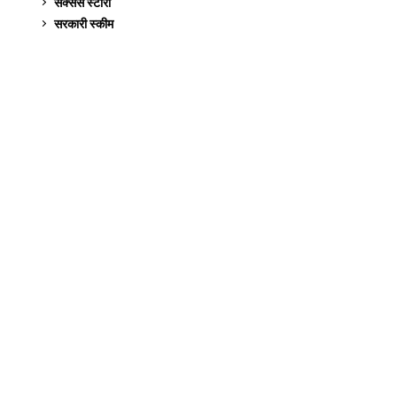
सक्सेस स्टो‍री
9
सरकारी स्की‍म
524