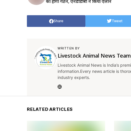
का होगा गठन, एनडीडीबी ने किया ऐलान
Share
Tweet
WRITTEN BY
Livestock Animal News Team
Livestock Animal News is India’s premi
information.Every news article is thor
industry experts.
RELATED ARTICLES