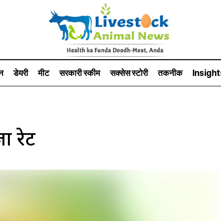
न
डेयरी
मीट
सरकारी स्की‍म
सक्सेस स्टो‍री
तकनीक
Insight
ा रेट