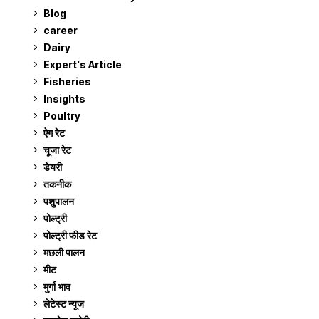
Blog
99
career
129
Dairy
7
Expert's Article
12
Fisheries
10
Insights
2
Poultry
7
ऐग रेट
913
चूजा रेट
185
डेयरी
1,274
तकनीक
6
पशुपालन
2,106
पोल्ट्री
1,042
पोल्ट्री फीड रेट
162
मछली पालन
920
मीट
269
मुर्गा भाव
913
लेटेस्ट न्यूज
236