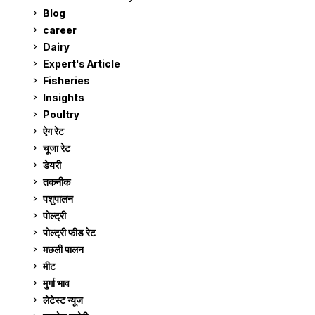
Blog
99
career
129
Dairy
7
Expert's Article
12
Fisheries
10
Insights
2
Poultry
7
ऐग रेट
911
चूजा रेट
185
डेयरी
1,273
तकनीक
6
पशुपालन
2,105
पोल्ट्री
1,041
पोल्ट्री फीड रेट
162
मछली पालन
919
मीट
269
मुर्गा भाव
911
लेटेस्ट न्यूज
236