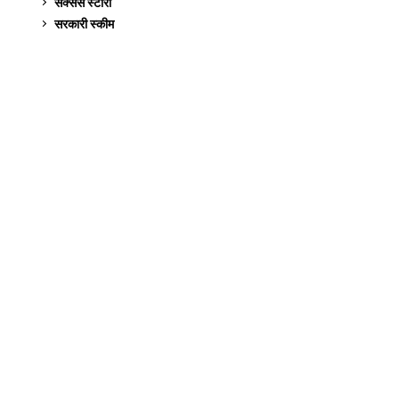
सक्सेस स्टो‍री
9
सरकारी स्की‍म
524