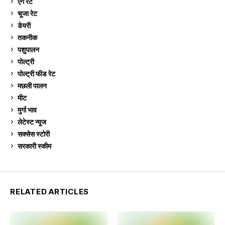
ऐग रेट
911
चूजा रेट
185
डेयरी
1,273
तकनीक
6
पशुपालन
2,105
पोल्ट्री
1,041
पोल्ट्री फीड रेट
162
मछली पालन
919
मीट
269
मुर्गा भाव
911
लेटेस्ट न्यूज
236
सक्सेस स्टो‍री
9
सरकारी स्की‍म
524
RELATED ARTICLES