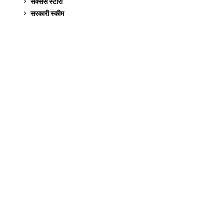
सक्सेस स्टो‍री
9
सरकारी स्की‍म
524