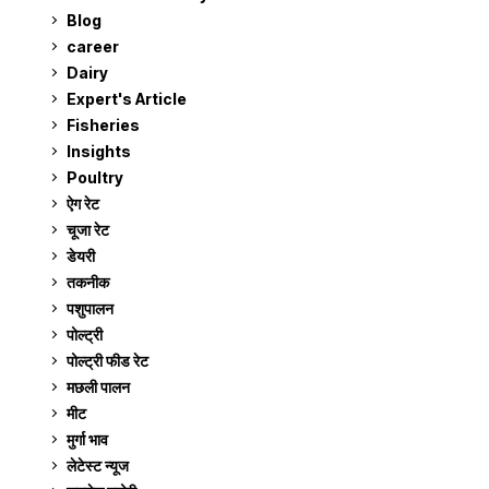
Blog
99
career
129
Dairy
7
Expert's Article
12
Fisheries
10
Insights
2
Poultry
7
ऐग रेट
911
चूजा रेट
185
डेयरी
1,273
तकनीक
6
पशुपालन
2,105
पोल्ट्री
1,041
पोल्ट्री फीड रेट
162
मछली पालन
919
मीट
269
मुर्गा भाव
911
लेटेस्ट न्यूज
236