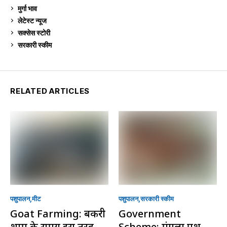
मुर्गा भाव
911
लेटेस्ट न्यूज
236
सक्सेस स्टो‍री
9
सरकारी स्की‍म
524
RELATED ARTICLES
पशुपालन
मीट
पशुपालन
सरकारी स्की‍म
Goat Farming: बकरी
Government
शाम के समय इस तरह
Scheme: मंगला पशु