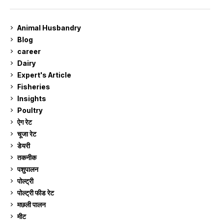
Animal Husbandry
9
Blog
99
career
129
Dairy
7
Expert's Article
12
Fisheries
10
Insights
2
Poultry
7
ऐग रेट
911
चूजा रेट
185
डेयरी
1,273
तकनीक
6
पशुपालन
2,105
पोल्ट्री
1,041
पोल्ट्री फीड रेट
162
मछली पालन
919
मीट
269