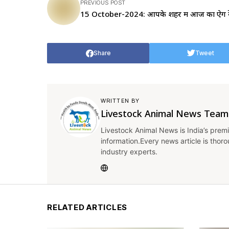
PREVIOUS POST
15 October-2024: आपके शहर में आज का ऐग र
Share
Tweet
WRITTEN BY
Livestock Animal News Team
Livestock Animal News is India’s premi
information.Every news article is thor
industry experts.
RELATED ARTICLES