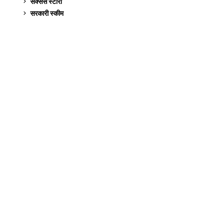
सक्सेस स्टो‍री
9
सरकारी स्की‍म
524