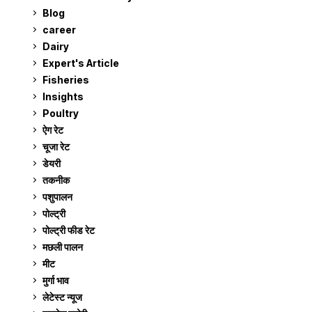
Blog
99
career
129
Dairy
7
Expert's Article
12
Fisheries
10
Insights
2
Poultry
7
ऐग रेट
911
चूजा रेट
185
डेयरी
1,273
तकनीक
6
पशुपालन
2,105
पोल्ट्री
1,041
पोल्ट्री फीड रेट
162
मछली पालन
919
मीट
269
मुर्गा भाव
911
लेटेस्ट न्यूज
236