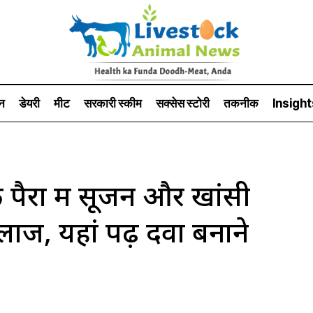
न
डेयरी
मीट
सरकारी स्की‍म
सक्सेस स्टो‍री
तकनीक
Insight
पैरों में सूजन और खांसी
ाज, यहां पढ़ें दवा बनाने