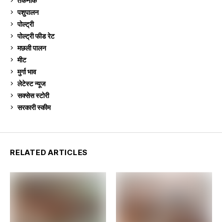
तकनीक
6
पशुपालन
2,104
पोल्ट्री
1,040
पोल्ट्री फीड रेट
162
मछली पालन
918
मीट
268
मुर्गा भाव
910
लेटेस्ट न्यूज
236
सक्सेस स्टो‍री
9
सरकारी स्की‍म
524
RELATED ARTICLES