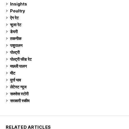
Insights
2
Poultry
7
ऐग रेट
910
चूजा रेट
184
डेयरी
1,272
तकनीक
6
पशुपालन
2,102
पोल्ट्री
1,039
पोल्ट्री फीड रेट
162
मछली पालन
918
मीट
268
मुर्गा भाव
910
लेटेस्ट न्यूज
236
सक्सेस स्टो‍री
9
सरकारी स्की‍म
523
RELATED ARTICLES