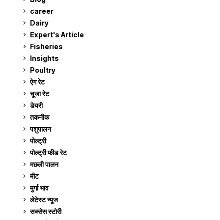
career
129
Dairy
7
Expert's Article
12
Fisheries
10
Insights
2
Poultry
7
ऐग रेट
911
चूजा रेट
185
डेयरी
1,273
तकनीक
6
पशुपालन
2,104
पोल्ट्री
1,041
पोल्ट्री फीड रेट
162
मछली पालन
919
मीट
268
मुर्गा भाव
911
लेटेस्ट न्यूज
236
सक्सेस स्टो‍री
9