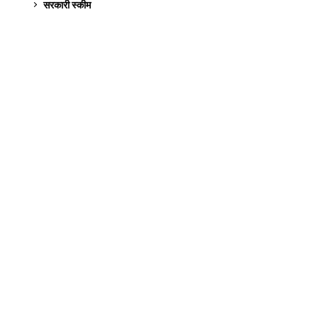
सरकारी स्की‍म
524