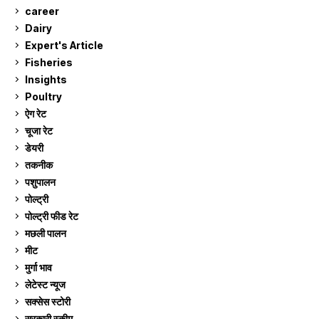
career
129
Dairy
7
Expert's Article
12
Fisheries
10
Insights
2
Poultry
7
ऐग रेट
910
चूजा रेट
185
डेयरी
1,272
तकनीक
6
पशुपालन
2,104
पोल्ट्री
1,040
पोल्ट्री फीड रेट
162
मछली पालन
918
मीट
268
मुर्गा भाव
910
लेटेस्ट न्यूज
236
सक्सेस स्टो‍री
9
सरकारी स्की‍म
524