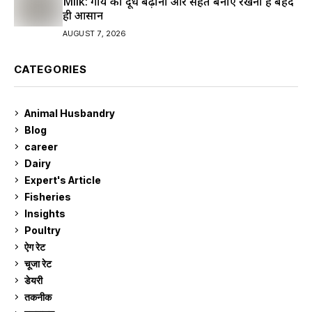
Milk: गाय का दूध बढ़ाना और सेहत बनाए रखना है बेहद
ही आसान
AUGUST 7, 2026
CATEGORIES
Animal Husbandry
9
Blog
99
career
129
Dairy
7
Expert's Article
12
Fisheries
10
Insights
2
Poultry
7
ऐग रेट
911
चूजा रेट
185
डेयरी
1,273
तकनीक
6