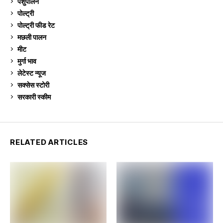
पशुपालन
2,105
पोल्ट्री
1,041
पोल्ट्री फीड रेट
162
मछली पालन
919
मीट
269
मुर्गा भाव
911
लेटेस्ट न्यूज
236
सक्सेस स्टो‍री
9
सरकारी स्की‍म
524
RELATED ARTICLES