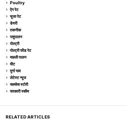
Poultry
7
ऐग रेट
910
चूजा रेट
184
डेयरी
1,272
तकनीक
6
पशुपालन
2,102
पोल्ट्री
1,039
पोल्ट्री फीड रेट
162
मछली पालन
918
मीट
268
मुर्गा भाव
910
लेटेस्ट न्यूज
236
सक्सेस स्टो‍री
9
सरकारी स्की‍म
523
RELATED ARTICLES