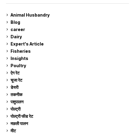
Animal Husbandry
9
Blog
99
career
129
Dairy
7
Expert's Article
12
Fisheries
10
Insights
2
Poultry
7
ऐग रेट
913
चूजा रेट
185
डेयरी
1,274
तकनीक
6
पशुपालन
2,106
पोल्ट्री
1,042
पोल्ट्री फीड रेट
162
मछली पालन
920
मीट
269