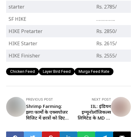
starter
Rs. 2785/
SF HIKE
……………..
HIKE Pretarter
Rs. 2850/
HIKE Starter
Rs. 2615/
HIKE Finisher
Rs. 2555/
Chicken Feed
Layer Bird Feed
Murga Feed Rate
PREVIOUS POST
NEXT POST
Shrimp Farming:
IIL: इंडियन
झींगा फार्मों के एक्सपोजर
इम्यूनोलॉजिकल्स
विजिट में छात्रों को दिए
लिमिटेड के MD को
ये चार खास टिप्स, पढ़ें
मिली ये उपाध‍ि, पशुओं
डिटेल
के टीकों पर किया बड़ा
काम