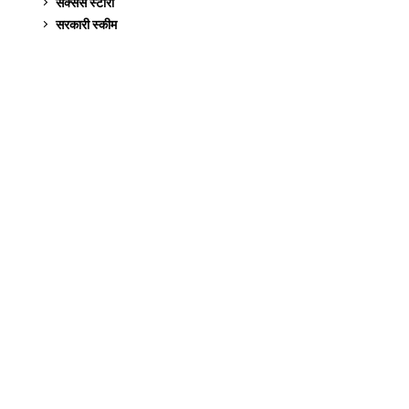
सक्सेस स्टो‍री
9
सरकारी स्की‍म
523