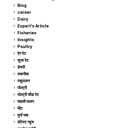
Blog
99
career
129
Dairy
7
Expert's Article
12
Fisheries
10
Insights
2
Poultry
7
ऐग रेट
909
चूजा रेट
184
डेयरी
1,272
तकनीक
6
पशुपालन
2,102
पोल्ट्री
1,039
पोल्ट्री फीड रेट
162
मछली पालन
917
मीट
268
मुर्गा भाव
909
लेटेस्ट न्यूज
236