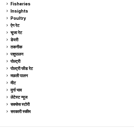
Fisheries
10
Insights
2
Poultry
7
ऐग रेट
911
चूजा रेट
185
डेयरी
1,273
तकनीक
6
पशुपालन
2,105
पोल्ट्री
1,041
पोल्ट्री फीड रेट
162
मछली पालन
919
मीट
269
मुर्गा भाव
911
लेटेस्ट न्यूज
236
सक्सेस स्टो‍री
9
सरकारी स्की‍म
524