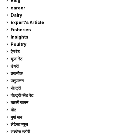
Blog
99
career
129
Dairy
7
Expert's Article
12
Fisheries
10
Insights
2
Poultry
7
ऐग रेट
910
चूजा रेट
185
डेयरी
1,272
तकनीक
6
पशुपालन
2,104
पोल्ट्री
1,040
पोल्ट्री फीड रेट
162
मछली पालन
918
मीट
268
मुर्गा भाव
910
लेटेस्ट न्यूज
236
सक्सेस स्टो‍री
9