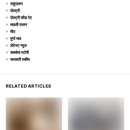
पशुपालन
2,103
पोल्ट्री
1,039
पोल्ट्री फीड रेट
162
मछली पालन
918
मीट
268
मुर्गा भाव
910
लेटेस्ट न्यूज
236
सक्सेस स्टो‍री
9
सरकारी स्की‍म
523
RELATED ARTICLES