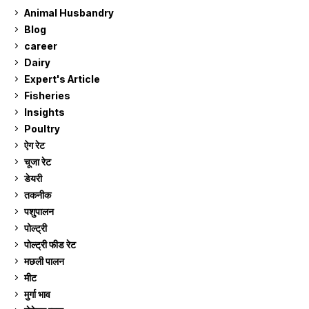
Animal Husbandry
9
Blog
99
career
129
Dairy
7
Expert's Article
12
Fisheries
10
Insights
2
Poultry
7
ऐग रेट
910
चूजा रेट
185
डेयरी
1,272
तकनीक
6
पशुपालन
2,104
पोल्ट्री
1,040
पोल्ट्री फीड रेट
162
मछली पालन
918
मीट
268
मुर्गा भाव
910