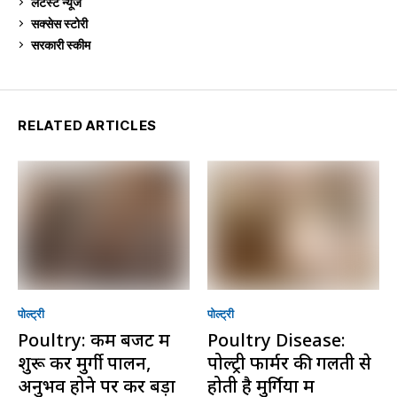
लेटेस्ट न्यूज
236
सक्सेस स्टो‍री
9
सरकारी स्की‍म
524
RELATED ARTICLES
पोल्ट्री
पोल्ट्री
Poultry: कम बजट में
Poultry Disease:
शुरू करें मुर्गी पालन,
पोल्ट्री फार्मर की गलती से
अनुभव होने पर करें बड़ा
होती है मुर्गियों में