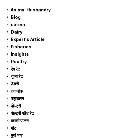
Animal Husbandry
9
Blog
99
career
129
Dairy
7
Expert's Article
12
Fisheries
10
Insights
2
Poultry
7
ऐग रेट
910
चूजा रेट
184
डेयरी
1,272
तकनीक
6
पशुपालन
2,102
पोल्ट्री
1,039
पोल्ट्री फीड रेट
162
मछली पालन
918
मीट
268
मुर्गा भाव
910