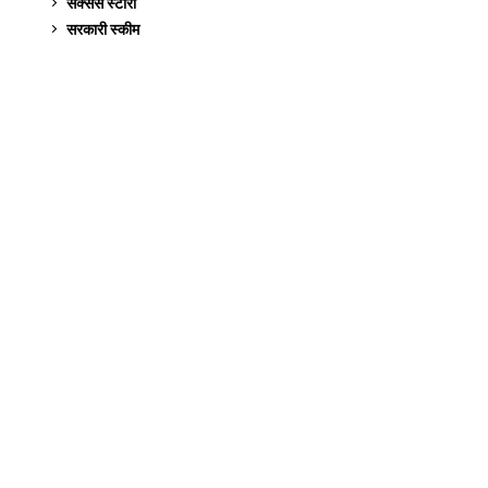
सक्सेस स्टो‍री
9
सरकारी स्की‍म
524