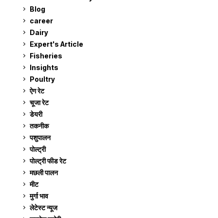
Blog
99
career
129
Dairy
7
Expert's Article
12
Fisheries
10
Insights
2
Poultry
7
ऐग रेट
911
चूजा रेट
185
डेयरी
1,273
तकनीक
6
पशुपालन
2,105
पोल्ट्री
1,041
पोल्ट्री फीड रेट
162
मछली पालन
919
मीट
269
मुर्गा भाव
911
लेटेस्ट न्यूज
236