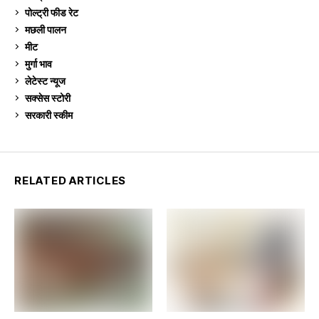
पोल्ट्री फीड रेट
162
मछली पालन
918
मीट
268
मुर्गा भाव
910
लेटेस्ट न्यूज
236
सक्सेस स्टो‍री
9
सरकारी स्की‍म
524
RELATED ARTICLES