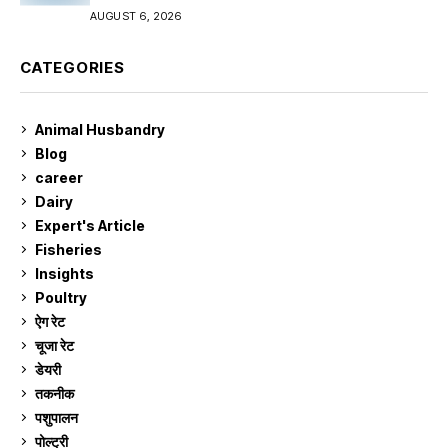
AUGUST 6, 2026
CATEGORIES
Animal Husbandry
9
Blog
99
career
129
Dairy
7
Expert's Article
12
Fisheries
10
Insights
2
Poultry
7
ऐग रेट
910
चूजा रेट
184
डेयरी
1,272
तकनीक
6
पशुपालन
2,104
पोल्ट्री
1,040