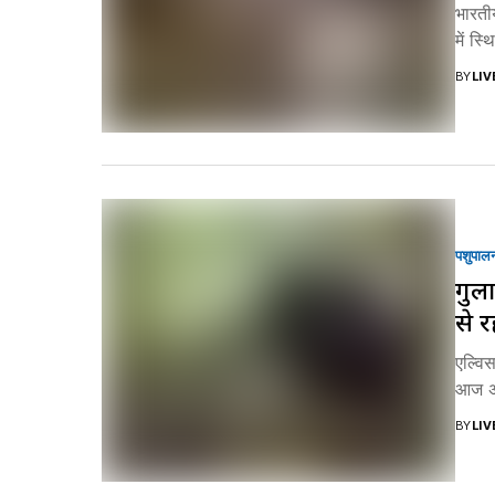
भारती
में स्
BY
LI
पशुपाल
गुला
से 
एल्वि
आज अपन
BY
LI