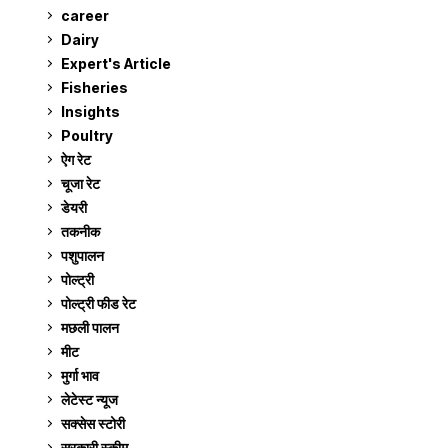
career
129
Dairy
7
Expert's Article
12
Fisheries
10
Insights
2
Poultry
7
ऐग रेट
910
चूजा रेट
185
डेयरी
1,272
तकनीक
6
पशुपालन
2,104
पोल्ट्री
1,040
पोल्ट्री फीड रेट
162
मछली पालन
918
मीट
268
मुर्गा भाव
910
लेटेस्ट न्यूज
236
सक्सेस स्टो‍री
9
सरकारी स्की‍म
524