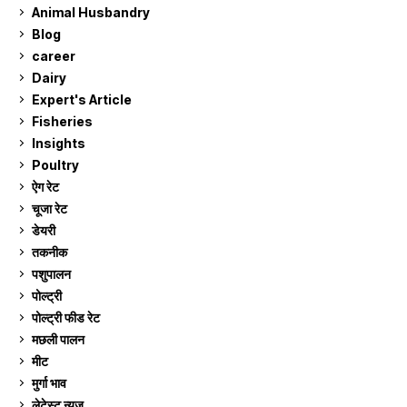
Animal Husbandry
9
Blog
99
career
129
Dairy
7
Expert's Article
12
Fisheries
10
Insights
2
Poultry
7
ऐग रेट
911
चूजा रेट
185
डेयरी
1,273
तकनीक
6
पशुपालन
2,105
पोल्ट्री
1,041
पोल्ट्री फीड रेट
162
मछली पालन
919
मीट
269
मुर्गा भाव
911
लेटेस्ट न्यूज
236