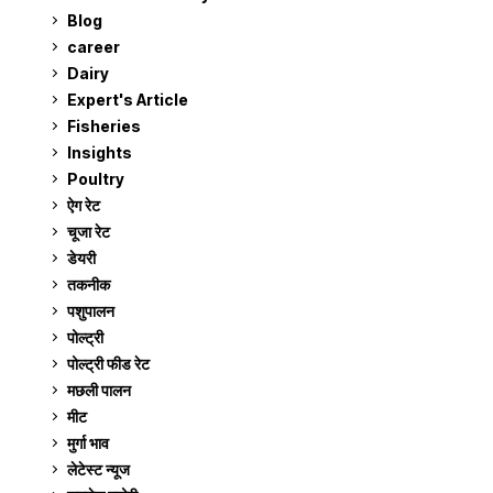
Blog
99
career
129
Dairy
7
Expert's Article
12
Fisheries
10
Insights
2
Poultry
7
ऐग रेट
911
चूजा रेट
185
डेयरी
1,273
तकनीक
6
पशुपालन
2,105
पोल्ट्री
1,041
पोल्ट्री फीड रेट
162
मछली पालन
919
मीट
269
मुर्गा भाव
911
लेटेस्ट न्यूज
236