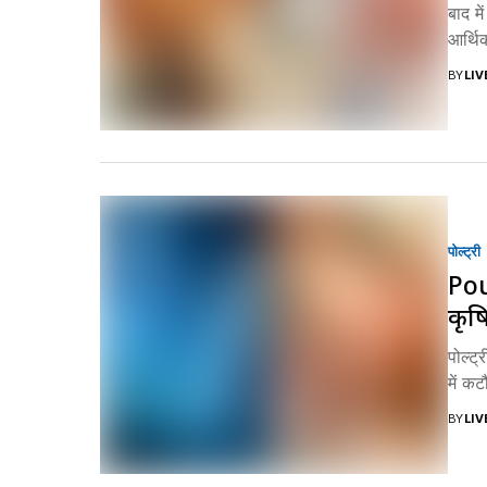
बाद म
आर्थि
BY
LI
पोल्ट्री
Pou
कृषि
पोल्ट्
में क
BY
LI