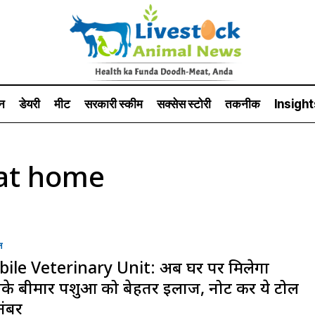
न
डेयरी
मीट
सरकारी स्की‍म
सक्सेस स्टो‍री
तकनीक
Insight
 at home
न
ile Veterinary Unit: अब घर पर मिलेगा
े बीमार पशुओं को बेहतर इलाज, नोट करें ये टोल
 नंबर