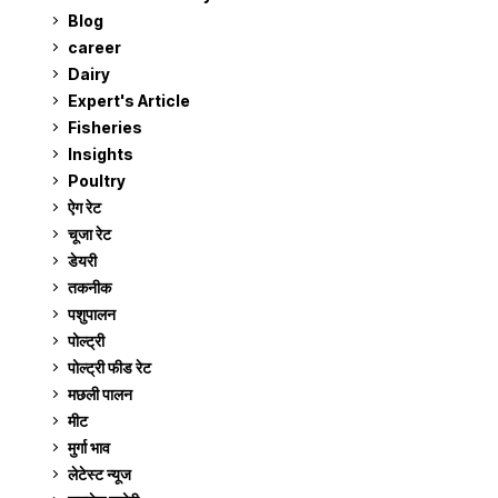
Blog
99
career
129
Dairy
7
Expert's Article
12
Fisheries
10
Insights
2
Poultry
7
ऐग रेट
912
चूजा रेट
185
डेयरी
1,274
तकनीक
6
पशुपालन
2,106
पोल्ट्री
1,042
पोल्ट्री फीड रेट
162
मछली पालन
920
मीट
269
मुर्गा भाव
912
लेटेस्ट न्यूज
236