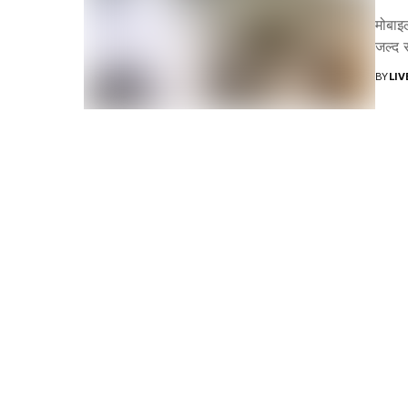
मोबाइ
जल्द र
BY
LI