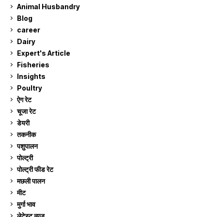
Animal Husbandry
9
Blog
99
career
129
Dairy
7
Expert's Article
12
Fisheries
10
Insights
2
Poultry
7
ऐग रेट
911
चूजा रेट
185
डेयरी
1,273
तकनीक
6
पशुपालन
2,105
पोल्ट्री
1,041
पोल्ट्री फीड रेट
162
मछली पालन
919
मीट
269
मुर्गा भाव
911
लेटेस्ट न्यूज
236