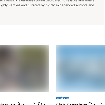
er livestock awareness portal dedicated to reliable and timely
oughly verified and curated by highly experienced authors and
मछली पालन