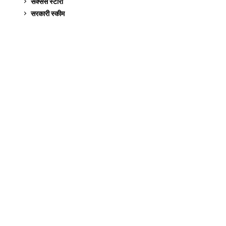
सक्सेस स्टो‍री
9
सरकारी स्की‍म
524