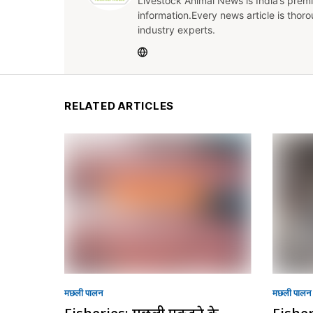
Livestock Animal News is India’s premi
information.Every news article is thor
industry experts.
RELATED ARTICLES
मछली पालन
मछली पालन