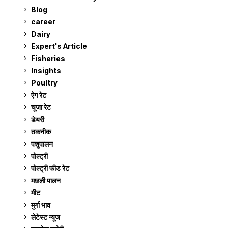
Blog
99
career
129
Dairy
7
Expert's Article
12
Fisheries
10
Insights
2
Poultry
7
ऐग रेट
912
चूजा रेट
185
डेयरी
1,274
तकनीक
6
पशुपालन
2,106
पोल्ट्री
1,042
पोल्ट्री फीड रेट
162
मछली पालन
920
मीट
269
मुर्गा भाव
912
लेटेस्ट न्यूज
236