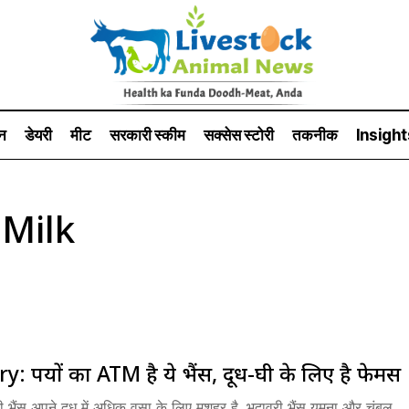
न
डेयरी
मीट
सरकारी स्की‍म
सक्सेस स्टो‍री
तकनीक
Insight
 Milk
y: रुपयों का ATM है ये भैंस, दूध-घी के लिए है फेमस
ी भैंस अपने दूध में अधिक वसा के लिए मशहूर है. भदावरी भैंस यमुना और चंबल