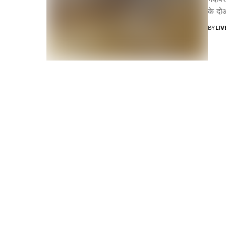
के दोआ
BY
LI