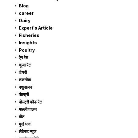
Blog
99
career
129
Dairy
7
Expert's Article
12
Fisheries
10
Insights
2
Poultry
7
ऐग रेट
911
चूजा रेट
185
डेयरी
1,273
तकनीक
6
पशुपालन
2,105
पोल्ट्री
1,041
पोल्ट्री फीड रेट
162
मछली पालन
919
मीट
269
मुर्गा भाव
911
लेटेस्ट न्यूज
236