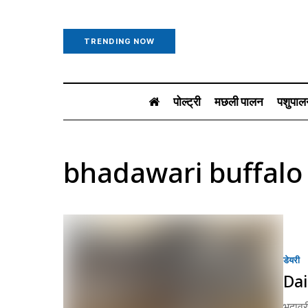
TRENDING NOW
पोल्ट्री
मछली पालन
पशुपाल
bhadawari buffalo
डेयरी
Dair
भदावर