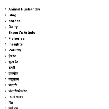
Animal Husbandry
9
Blog
99
career
129
Dairy
7
Expert's Article
12
Fisheries
10
Insights
2
Poultry
7
ऐग रेट
911
चूजा रेट
185
डेयरी
1,273
तकनीक
6
पशुपालन
2,105
पोल्ट्री
1,041
पोल्ट्री फीड रेट
162
मछली पालन
919
मीट
269
मुर्गा भाव
911