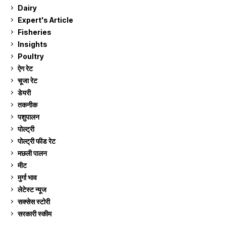
Dairy
7
Expert's Article
12
Fisheries
10
Insights
2
Poultry
7
ऐग रेट
912
चूजा रेट
185
डेयरी
1,273
तकनीक
6
पशुपालन
2,106
पोल्ट्री
1,041
पोल्ट्री फीड रेट
162
मछली पालन
919
मीट
269
मुर्गा भाव
912
लेटेस्ट न्यूज
236
सक्सेस स्टो‍री
9
सरकारी स्की‍म
524