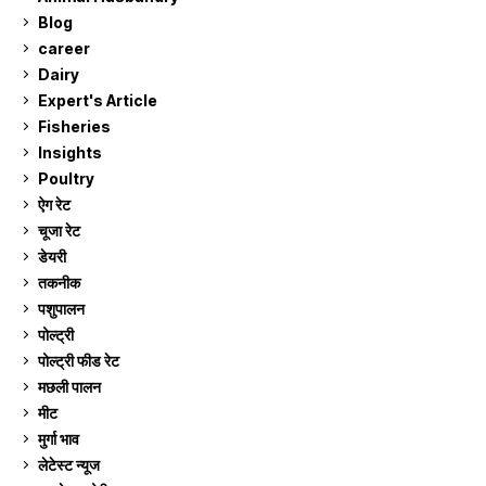
Blog
99
career
129
Dairy
7
Expert's Article
12
Fisheries
10
Insights
2
Poultry
7
ऐग रेट
911
चूजा रेट
185
डेयरी
1,273
तकनीक
6
पशुपालन
2,104
पोल्ट्री
1,040
पोल्ट्री फीड रेट
162
मछली पालन
918
मीट
268
मुर्गा भाव
911
लेटेस्ट न्यूज
236