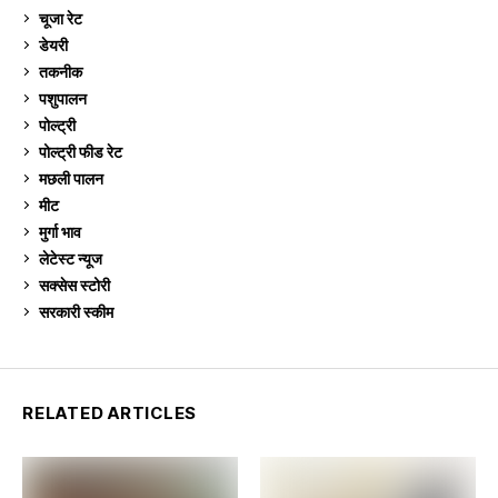
चूजा रेट
185
डेयरी
1,272
तकनीक
6
पशुपालन
2,104
पोल्ट्री
1,040
पोल्ट्री फीड रेट
162
मछली पालन
918
मीट
268
मुर्गा भाव
910
लेटेस्ट न्यूज
236
सक्सेस स्टो‍री
9
सरकारी स्की‍म
524
RELATED ARTICLES