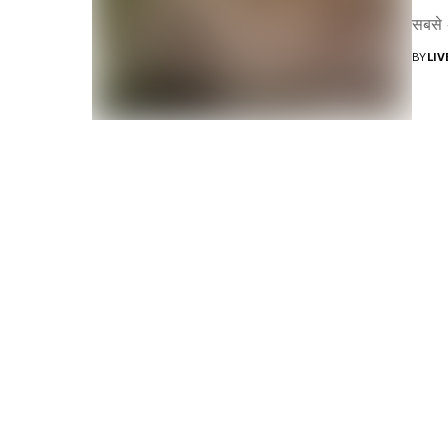
सबसे अ
BY
LI