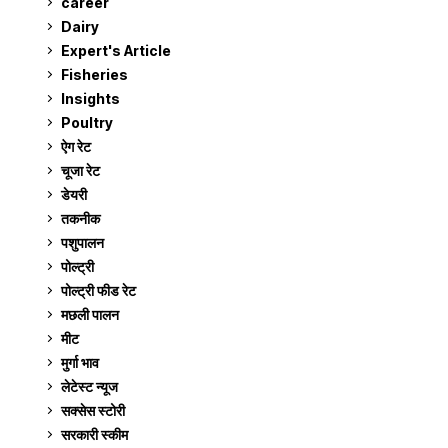
career
129
Dairy
7
Expert's Article
12
Fisheries
10
Insights
2
Poultry
7
ऐग रेट
911
चूजा रेट
185
डेयरी
1,273
तकनीक
6
पशुपालन
2,104
पोल्ट्री
1,041
पोल्ट्री फीड रेट
162
मछली पालन
918
मीट
268
मुर्गा भाव
911
लेटेस्ट न्यूज
236
सक्सेस स्टो‍री
9
सरकारी स्की‍म
524