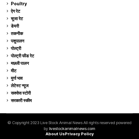
Poultry
7
ऐग रेट
913
चूजा रेट
185
डेयरी
1,274
तकनीक
6
पशुपालन
2,106
पोल्ट्री
1,042
पोल्ट्री फीड रेट
162
मछली पालन
920
मीट
269
मुर्गा भाव
913
लेटेस्ट न्यूज
236
सक्सेस स्टो‍री
9
सरकारी स्की‍म
524
© Copyright 2023 Live Stock Animal News All rights reserved powered
by
livestockanimalnews.com
About Us
Privacy Policy