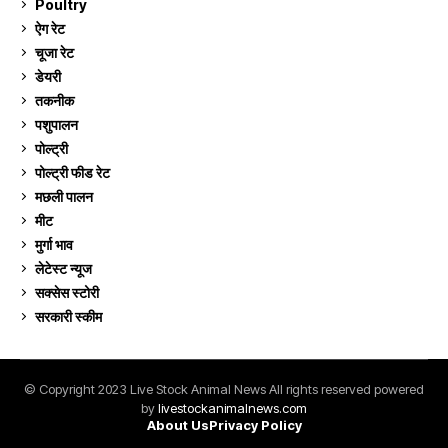
Poultry
7
ऐग रेट
910
चूजा रेट
184
डेयरी
1,272
तकनीक
6
पशुपालन
2,104
पोल्ट्री
1,040
पोल्ट्री फीड रेट
162
मछली पालन
918
मीट
268
मुर्गा भाव
910
लेटेस्ट न्यूज
236
सक्सेस स्टो‍री
9
सरकारी स्की‍म
524
© Copyright 2023 Live Stock Animal News All rights reserved powered
by
livestockanimalnews.com
About Us
Privacy Policy