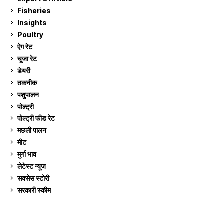
Fisheries
10
Insights
2
Poultry
7
ऐग रेट
911
चूजा रेट
185
डेयरी
1,273
तकनीक
6
पशुपालन
2,105
पोल्ट्री
1,041
पोल्ट्री फीड रेट
162
मछली पालन
919
मीट
269
मुर्गा भाव
911
लेटेस्ट न्यूज
236
सक्सेस स्टो‍री
9
सरकारी स्की‍म
524