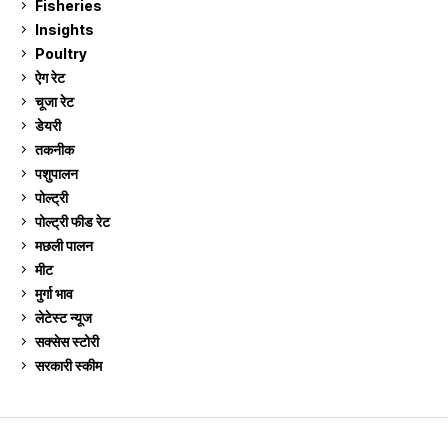
Fisheries
10
Insights
2
Poultry
7
ऐग रेट
914
चूजा रेट
186
डेयरी
1,275
तकनीक
6
पशुपालन
2,107
पोल्ट्री
1,042
पोल्ट्री फीड रेट
162
मछली पालन
920
मीट
269
मुर्गा भाव
914
लेटेस्ट न्यूज
236
सक्सेस स्टो‍री
9
सरकारी स्की‍म
524