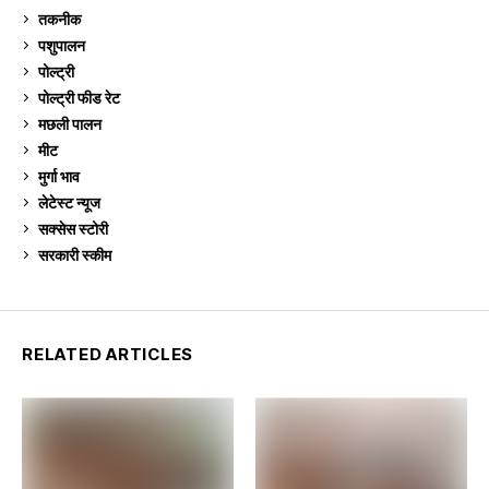
तकनीक
6
पशुपालन
2,104
पोल्ट्री
1,040
पोल्ट्री फीड रेट
162
मछली पालन
918
मीट
268
मुर्गा भाव
910
लेटेस्ट न्यूज
236
सक्सेस स्टो‍री
9
सरकारी स्की‍म
524
RELATED ARTICLES