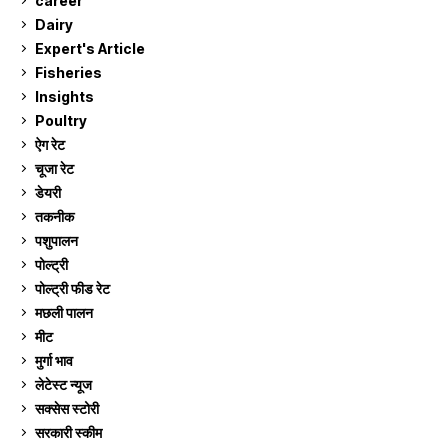
career
129
Dairy
7
Expert's Article
12
Fisheries
10
Insights
2
Poultry
7
ऐग रेट
910
चूजा रेट
185
डेयरी
1,272
तकनीक
6
पशुपालन
2,104
पोल्ट्री
1,040
पोल्ट्री फीड रेट
162
मछली पालन
918
मीट
268
मुर्गा भाव
910
लेटेस्ट न्यूज
236
सक्सेस स्टो‍री
9
सरकारी स्की‍म
524