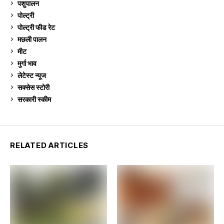
पशुपालन
2,104
पोल्ट्री
1,040
पोल्ट्री फीड रेट
162
मछली पालन
918
मीट
268
मुर्गा भाव
910
लेटेस्ट न्यूज
236
सक्सेस स्टो‍री
9
सरकारी स्की‍म
524
RELATED ARTICLES