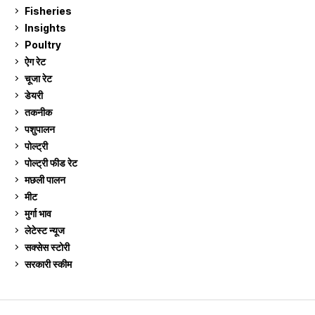
Fisheries
10
Insights
2
Poultry
7
ऐग रेट
910
चूजा रेट
184
डेयरी
1,272
तकनीक
6
पशुपालन
2,104
पोल्ट्री
1,040
पोल्ट्री फीड रेट
162
मछली पालन
918
मीट
268
मुर्गा भाव
910
लेटेस्ट न्यूज
236
सक्सेस स्टो‍री
9
सरकारी स्की‍म
524