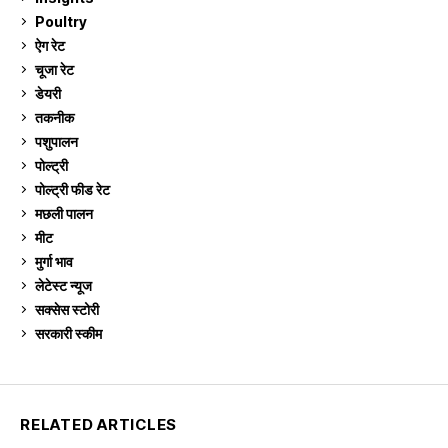
Poultry
7
ऐग रेट
911
चूजा रेट
185
डेयरी
1,273
तकनीक
6
पशुपालन
2,105
पोल्ट्री
1,041
पोल्ट्री फीड रेट
162
मछली पालन
919
मीट
269
मुर्गा भाव
911
लेटेस्ट न्यूज
236
सक्सेस स्टो‍री
9
सरकारी स्की‍म
524
RELATED ARTICLES