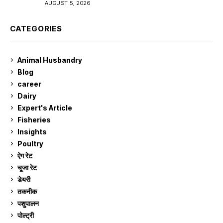
AUGUST 5, 2026
CATEGORIES
Animal Husbandry
9
Blog
99
career
129
Dairy
7
Expert's Article
12
Fisheries
10
Insights
2
Poultry
7
ऐग रेट
910
चूजा रेट
184
डेयरी
1,272
तकनीक
6
पशुपालन
2,102
पोल्ट्री
1,039