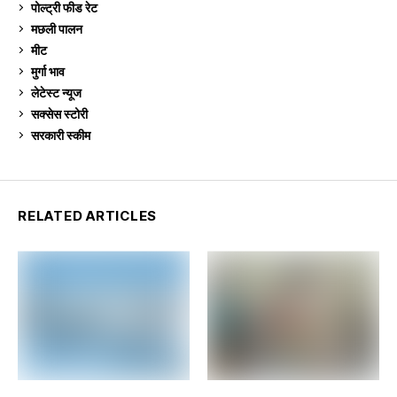
पोल्ट्री फीड रेट
162
मछली पालन
918
मीट
268
मुर्गा भाव
910
लेटेस्ट न्यूज
236
सक्सेस स्टो‍री
9
सरकारी स्की‍म
523
RELATED ARTICLES