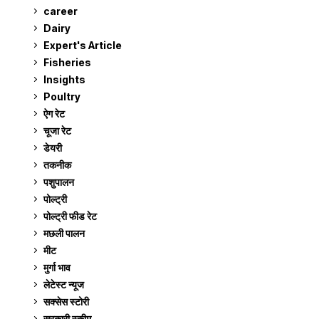
career
129
Dairy
7
Expert's Article
12
Fisheries
10
Insights
2
Poultry
7
ऐग रेट
910
चूजा रेट
185
डेयरी
1,272
तकनीक
6
पशुपालन
2,104
पोल्ट्री
1,040
पोल्ट्री फीड रेट
162
मछली पालन
918
मीट
268
मुर्गा भाव
910
लेटेस्ट न्यूज
236
सक्सेस स्टो‍री
9
सरकारी स्की‍म
524